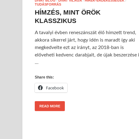
DIVAT BLOG
/
DIVAT VILÁGA
/
HÍREK-ÉRDEKESSÉGEK
/
TUDÁSFORRÁS
HÍMZÉS, MINT ÖRÖK
KLASSZIKUS
A tavalyi évben reneszánszát élő hímzett trend,
akkora sikerrel járt, hogy idén is maradt így aki
megkedvelte ezt az irányt, az 2018-ban is
előveheti kedvenc darabjait, de újak beszerzése 
…
Share this:
Facebook
READ MORE