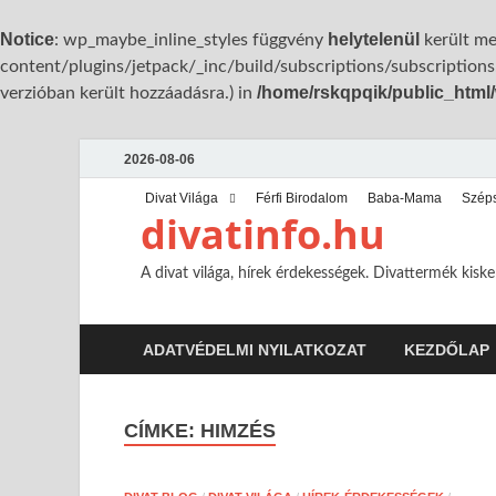
Notice
helytelenül
: wp_maybe_inline_styles függvény
került me
content/plugins/jetpack/_inc/build/subscriptions/subscriptions.
/home/rskqpqik/public_html
verzióban került hozzáadásra.) in
2026-08-06
Divat Világa
Férfi Birodalom
Baba-Mama
Szép
divatinfo.hu
A divat világa, hírek érdekességek. Divattermék kisk
ADATVÉDELMI NYILATKOZAT
KEZDŐLAP
CÍMKE:
HIMZÉS