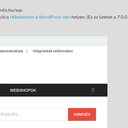
tinfo.hu/wp-
ció a
Hibakeresés a WordPress-ben
helyen. (Ez az üzenet a 7.0.0
iskereskedések
Világmárkák betűrendben
K
WEBSHOPOK