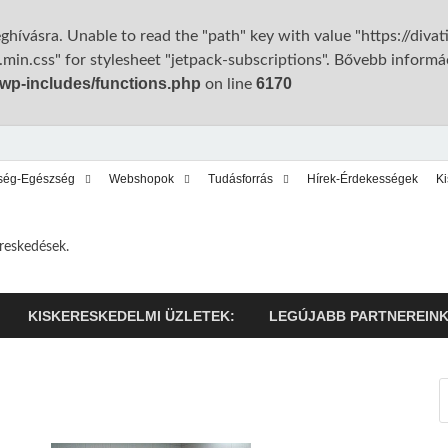
ghívásra. Unable to read the "path" key with value "https://diva
min.css" for stylesheet "jetpack-subscriptions". Bővebb informá
/wp-includes/functions.php
6170
on line
ség-Egészség
Webshopok
Tudásforrás
Hírek-Érdekességek
K
ereskedések.
KISKERESKEDELMI ÜZLETEK:
LEGÚJABB PARTNEREIN