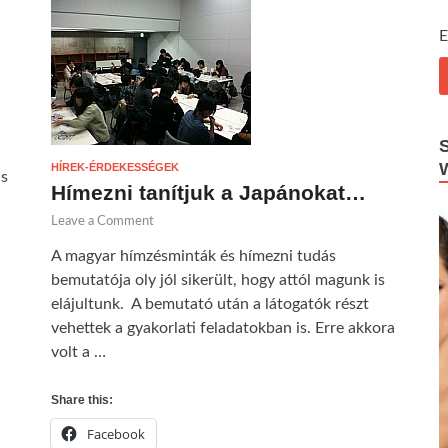
E
HÍREK-ÉRDEKESSÉGEK
is
Hímezni tanítjuk a Japánokat…
Leave a Comment
A magyar hímzésminták és hímezni tudás
bemutatója oly jól sikerült, hogy attól magunk is
elájultunk. A bemutató után a látogatók részt
vehettek a gyakorlati feladatokban is. Erre akkora
volt a …
Share this:
Facebook