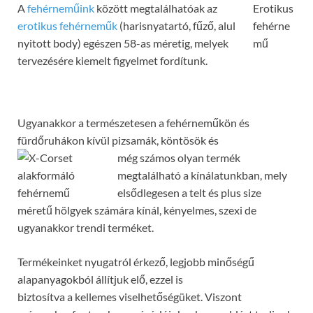
A
fehérneműink
között megtalálhatóak az
erotikus fehérneműk
(harisnyatartó, fűző, alul
nyitott body) egészen 58-as méretig, melyek
tervezésére kiemelt figyelmet fordítunk.
Ugyanakkor a természetesen a fehérneműkön és
fürdőruhákon kívül pizsamák, köntösök és
még számos olyan termék
megtalálható a kínálatunkban, mely
elsődlegesen a telt és plus size
méretű hölgyek számára kínál, kényelmes, szexi de
ugyanakkor trendi terméket.
Termékeinket nyugatról érkező, legjobb minőségű
alapanyagokból állítjuk elő, ezzel is
biztosítva a kellemes viselhetőségüket. Viszont