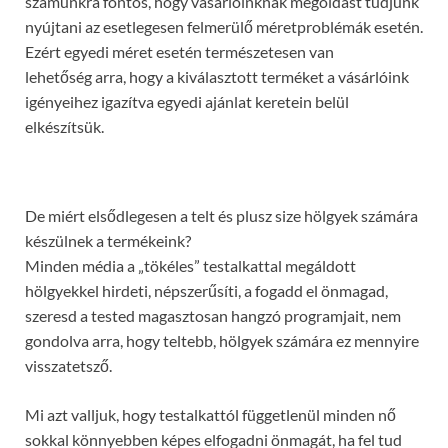
számunkra fontos, hogy vásárlóinknak megoldást tudjunk
nyújtani az esetlegesen felmerülő méretproblémák esetén.
Ezért egyedi méret esetén természetesen van
lehetőség arra, hogy a kiválasztott terméket a vásárlóink
igényeihez igazítva egyedi ajánlat keretein belül
elkészítsük.
De miért elsődlegesen a telt és plusz size hölgyek számára
készülnek a termékeink?
Minden média a „tökéles” testalkattal megáldott
hölgyekkel hirdeti, népszerűsíti, a fogadd el önmagad,
szeresd a tested magasztosan hangzó programjait, nem
gondolva arra, hogy teltebb, hölgyek számára ez mennyire
visszatetsző.
Mi azt valljuk, hogy testalkattól függetlenül minden nő
sokkal könnyebben képes elfogadni önmagát, ha fel tud