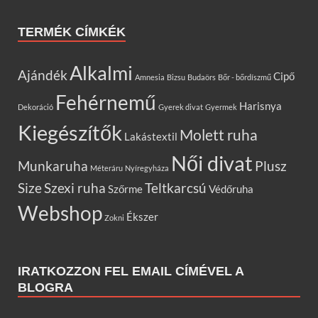
TERMÉK CÍMKÉK
Alkalmi
Ajándék
Cipő
Amnesia
Bizsu
Budaörs
Bőr - bőrdíszmű
Fehérnemű
Harisnya
Dekoráció
Gyerek divat
Gyermek
Kiegészítők
Molett ruha
Lakástextil
Női divat
Munkaruha
Plusz
Méteráru
Nyíregyháza
Size
Szexi ruha
Teltkarcsú
Szőrme
Védőruha
Webshop
Ékszer
Zokni
IRATKOZZON FEL EMAIL CÍMÉVEL A
BLOGRA