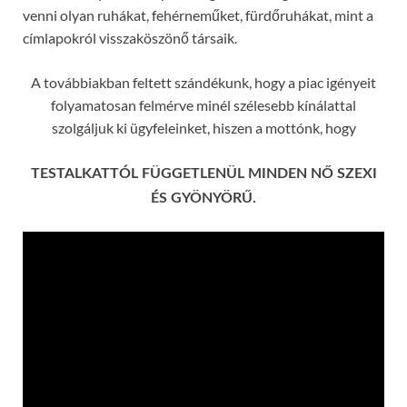
venni olyan ruhákat, fehérneműket, fürdőruhákat, mint a
címlapokról visszaköszönő társaik.
A továbbiakban feltett szándékunk, hogy a piac igényeit
folyamatosan felmérve minél szélesebb kínálattal
szolgáljuk ki ügyfeleinket, hiszen a mottónk, hogy
TESTALKATTÓL FÜGGETLENÜL MINDEN NŐ SZEXI
ÉS GYÖNYÖRŰ.