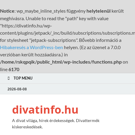
: wp_maybe_inline_styles függvény
került
Notice
helytelenül
meghívásra. Unable to read the "path" key with value
"https://divatinfo.hu/wp-
content/plugins/jetpack/_inc/build/subscriptions/subscriptions.m
for stylesheet "jetpack-subscriptions". Bővebb információ a
Hibakeresés a WordPress-ben
helyen. (Ez az üzenet a 7.0.0
verzióban került hozzáadásra.) in
on
/home/rskqpqik/public_html/wp-includes/functions.php
line
6170
TOP MENU
2026-08-08
divatinfo.hu
A divat világa, hírek érdekességek. Divattermék
kiskereskedések.