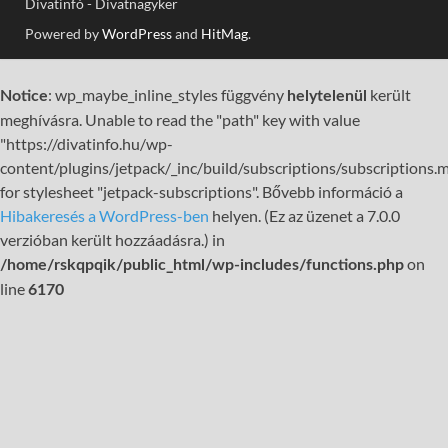
Divatinfó - Divatnagyker
Powered by
WordPress
and
HitMag
.
: wp_maybe_inline_styles függvény
került
Notice
helytelenül
meghívásra. Unable to read the "path" key with value
"https://divatinfo.hu/wp-
content/plugins/jetpack/_inc/build/subscriptions/subscriptions.m
for stylesheet "jetpack-subscriptions". Bővebb információ a
Hibakeresés a WordPress-ben
helyen. (Ez az üzenet a 7.0.0
verzióban került hozzáadásra.) in
on
/home/rskqpqik/public_html/wp-includes/functions.php
line
6170