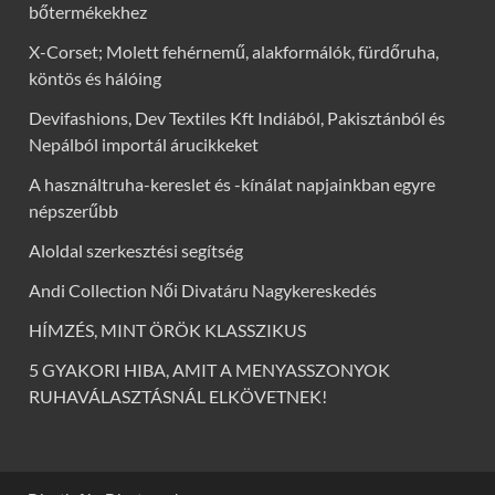
bőtermékekhez
X-Corset; Molett fehérnemű, alakformálók, fürdőruha,
köntös és hálóing
Devifashions, Dev Textiles Kft Indiából, Pakisztánból és
Nepálból importál árucikkeket
A használtruha-kereslet és -kínálat napjainkban egyre
népszerűbb
Aloldal szerkesztési segítség
Andi Collection Női Divatáru Nagykereskedés
HÍMZÉS, MINT ÖRÖK KLASSZIKUS
5 GYAKORI HIBA, AMIT A MENYASSZONYOK
RUHAVÁLASZTÁSNÁL ELKÖVETNEK!