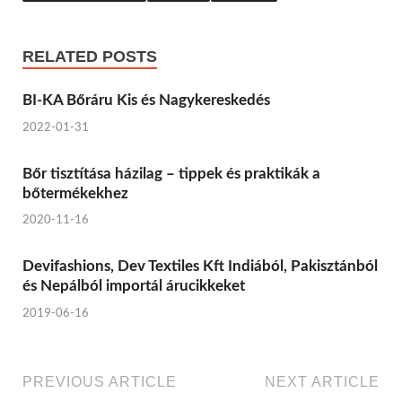
RELATED POSTS
BI-KA Bőráru Kis és Nagykereskedés
2022-01-31
Bőr tisztítása házilag – tippek és praktikák a
bőtermékekhez
2020-11-16
Devifashions, Dev Textiles Kft Indiából, Pakisztánból
és Nepálból importál árucikkeket
2019-06-16
PREVIOUS ARTICLE
NEXT ARTICLE