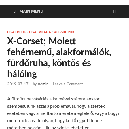
MAIN MENU
DIVAT BLOG
/
DIVAT VILÁGA
/
WEBSHOPOK
X-Corset; Molett
fehérnemű, alakformálók,
fürdőruha, köntös és
hálóing
2019-07-17
-
by
Admin
-
Leave a Comment
A fürdőruha vásárlás alkalmával számtalanszor
szembesülünk azzal a problémával, hogy a szettek
esetében vagy a melltartó mérete megfelelő, vagy a bugyi
mérete ideális, de olyan, hogy kettő együtt lenne
méretben hozzánk illő az szinte lehetetlen.