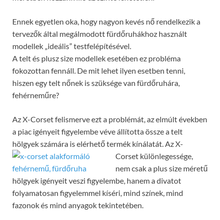
Ennek egyetlen oka, hogy nagyon kevés nő rendelkezik a
tervezők által megálmodott fürdőruhákhoz használt
modellek „ideális” testfelépítésével.
A telt és plusz size modellek esetében ez probléma
fokozottan fennáll. De mit lehet ilyen esetben tenni,
hiszen egy telt nőnek is szüksége van fürdőruhára,
fehérneműre?
Az X-Corset felismerve ezt a problémát, az elmúlt években
a piac igényeit figyelembe véve állította össze a telt
hölgyek számára is elérhető termék kínálatát. Az X-
Corset különlegessége,
nem csak a plus size méretű
hölgyek igényeit veszi figyelembe, hanem a divatot
folyamatosan figyelemmel kíséri, mind színek, mind
fazonok és mind anyagok tekintetében.