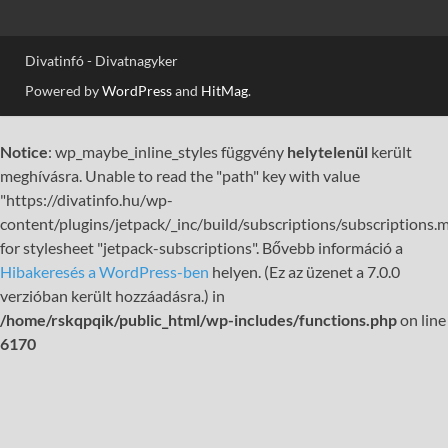
Divatinfó - Divatnagyker
Powered by
WordPress
and
HitMag
.
Notice
: wp_maybe_inline_styles függvény
helytelenül
került
meghívásra. Unable to read the "path" key with value
"https://divatinfo.hu/wp-
content/plugins/jetpack/_inc/build/subscriptions/subscriptions.m
for stylesheet "jetpack-subscriptions". Bővebb információ a
Hibakeresés a WordPress-ben
helyen. (Ez az üzenet a 7.0.0
verzióban került hozzáadásra.) in
/home/rskqpqik/public_html/wp-includes/functions.php
on line
6170