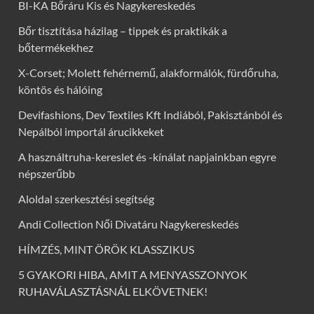
BI-KA Bőráru Kis és Nagykereskedés
Bőr tisztítása házilag – tippek és praktikák a
bőtermékekhez
X-Corset; Molett fehérnemű, alakformálók, fürdőruha,
köntös és hálóing
Devifashions, Dev Textiles Kft Indiából, Pakisztánból és
Nepálból importál árucikkeket
A használtruha-kereslet és -kínálat napjainkban egyre
népszerűbb
Aloldal szerkesztési segítség
Andi Collection Női Divatáru Nagykereskedés
HÍMZÉS, MINT ÖRÖK KLASSZIKUS
5 GYAKORI HIBA, AMIT A MENYASSZONYOK
RUHAVÁLASZTÁSNÁL ELKÖVETNEK!