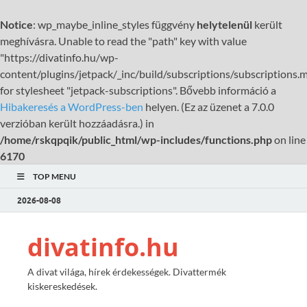
Notice
: wp_maybe_inline_styles függvény
helytelenül
került
meghívásra. Unable to read the "path" key with value
"https://divatinfo.hu/wp-
content/plugins/jetpack/_inc/build/subscriptions/subscriptions.m
for stylesheet "jetpack-subscriptions". Bővebb információ a
Hibakeresés a WordPress-ben
helyen. (Ez az üzenet a 7.0.0
verzióban került hozzáadásra.) in
/home/rskqpqik/public_html/wp-includes/functions.php
on line
6170
TOP MENU
2026-08-08
divatinfo.hu
A divat világa, hírek érdekességek. Divattermék
kiskereskedések.