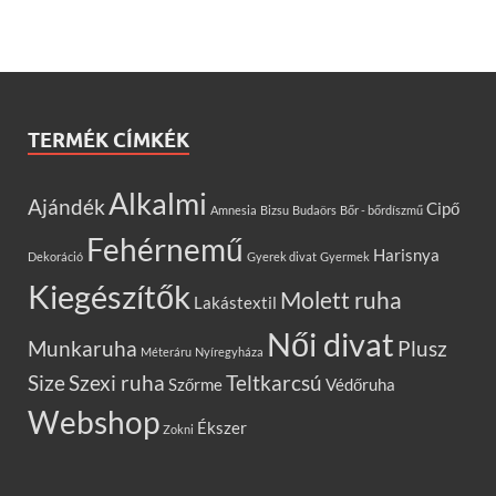
TERMÉK CÍMKÉK
Alkalmi
Ajándék
Cipő
Amnesia
Bizsu
Budaörs
Bőr - bőrdíszmű
Fehérnemű
Harisnya
Dekoráció
Gyerek divat
Gyermek
Kiegészítők
Molett ruha
Lakástextil
Női divat
Munkaruha
Plusz
Méteráru
Nyíregyháza
Size
Szexi ruha
Teltkarcsú
Szőrme
Védőruha
Webshop
Ékszer
Zokni