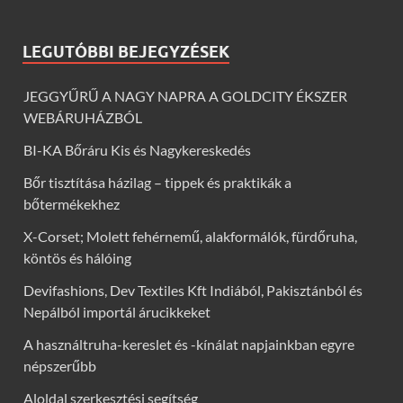
LEGUTÓBBI BEJEGYZÉSEK
JEGGYŰRŰ A NAGY NAPRA A GOLDCITY ÉKSZER
WEBÁRUHÁZBÓL
BI-KA Bőráru Kis és Nagykereskedés
Bőr tisztítása házilag – tippek és praktikák a
bőtermékekhez
X-Corset; Molett fehérnemű, alakformálók, fürdőruha,
köntös és hálóing
Devifashions, Dev Textiles Kft Indiából, Pakisztánból és
Nepálból importál árucikkeket
A használtruha-kereslet és -kínálat napjainkban egyre
népszerűbb
Aloldal szerkesztési segítség