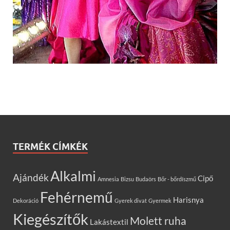
TERMÉK CÍMKÉK
Alkalmi
Ajándék
Cipő
Amnesia
Bizsu
Budaörs
Bőr - bőrdíszmű
Fehérnemű
Harisnya
Dekoráció
Gyerek divat
Gyermek
Kiegészítők
Molett ruha
Lakástextil