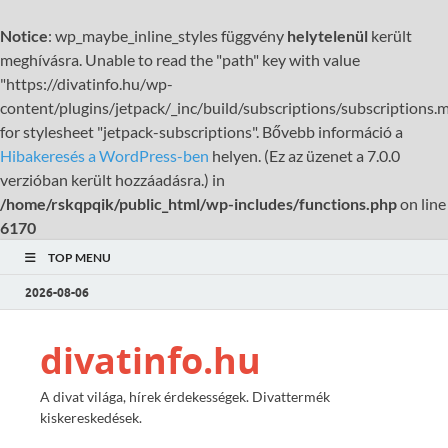
Notice
: wp_maybe_inline_styles függvény
helytelenül
került
meghívásra. Unable to read the "path" key with value
"https://divatinfo.hu/wp-
content/plugins/jetpack/_inc/build/subscriptions/subscriptions.m
for stylesheet "jetpack-subscriptions". Bővebb információ a
Hibakeresés a WordPress-ben
helyen. (Ez az üzenet a 7.0.0
verzióban került hozzáadásra.) in
/home/rskqpqik/public_html/wp-includes/functions.php
on line
6170
TOP MENU
2026-08-06
divatinfo.hu
A divat világa, hírek érdekességek. Divattermék
kiskereskedések.