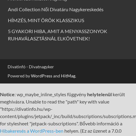
Andi Collection Női Divatáru Nagykereskedés
HÍMZÉS, MINT ÖRÖK KLASSZIKUS
5 GYAKORI HIBA, AMIT A MENYASSZONYOK
RUHAVÁLASZTÁSNÁL ELKÖVETNEK!
Divatinfó - Divatnagyker
Powered by
WordPress
and
HitMag
.
Notice
: wp_maybe_inline_styles függvény
helytelenül
került
meghívásra. Unable to read the "path" key with value
"https://divatinfo.hu/wp-
content/plugins/jetpack/_inc/build/subscriptions/subscriptions.m
for stylesheet "jetpack-subscriptions". Bővebb információ a
Hibakeresés a WordPress-ben
helyen. (Ez az üzenet a 7.0.0