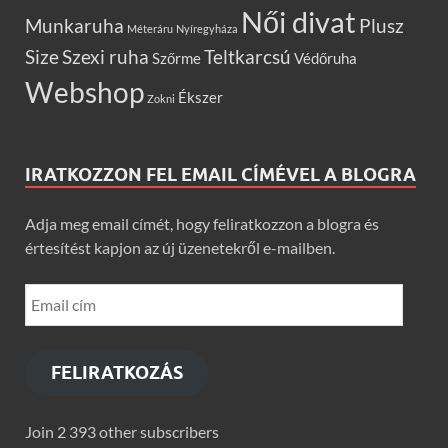
Női divat
Munkaruha
Plusz
Méteráru
Nyíregyháza
Size
Szexi ruha
Teltkarcsú
Szőrme
Védőruha
Webshop
Ékszer
Zokni
IRATKOZZON FEL EMAIL CÍMÉVEL A BLOGRA
Adja meg email címét, hogy feliratkozzon a blogra és
értesítést kapjon az új üzenetekről e-mailben.
FELIRATKOZÁS
Join 2 393 other subscribers