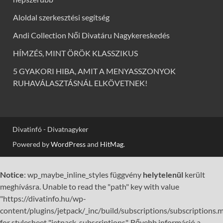
Aloldal szerkesztési segítség
Andi Collection Női Divatáru Nagykereskedés
HÍMZÉS, MINT ÖRÖK KLASSZIKUS
5 GYAKORI HIBA, AMIT A MENYASSZONYOK
RUHAVÁLASZTÁSNÁL ELKÖVETNEK!
Divatinfó - Divatnagyker
Powered by
WordPress
and
HitMag
.
Notice
: wp_maybe_inline_styles függvény
helytelenül
került
meghívásra. Unable to read the "path" key with value
"https://divatinfo.hu/wp-
content/plugins/jetpack/_inc/build/subscriptions/subscriptions.m
for stylesheet "jetpack-subscriptions". Bővebb információ a