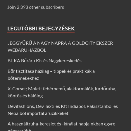
Join 2 393 other subscribers
LEGUTÓBBI BEJEGYZÉSEK
JEGGYŰRŰ A NAGY NAPRA A GOLDCITY ÉKSZER
WEBÁRUHÁZBÓL
BI-KA Bőráru Kis és Nagykereskedés
Bőr tisztítása házilag – tippek és praktikák a
bőtermékekhez
X-Corset; Molett fehérnemű, alakformálók, fürdőruha,
köntös és hálóing
Devifashions, Dev Textiles Kft Indiából, Pakisztánból és
Nepálból importál árucikkeket
A használtruha-kereslet és -kínálat napjainkban egyre
népszerűbb