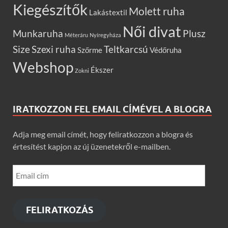
Kiegészítők
Molett ruha
Lakástextil
Női divat
Munkaruha
Plusz
Méteráru
Nyíregyháza
Size
Szexi ruha
Teltkarcsú
Szőrme
Védőruha
Webshop
Ékszer
Zokni
IRATKOZZON FEL EMAIL CÍMÉVEL A BLOGRA
Adja meg email címét, hogy feliratkozzon a blogra és
értesítést kapjon az új üzenetekről e-mailben.
FELIRATKOZÁS