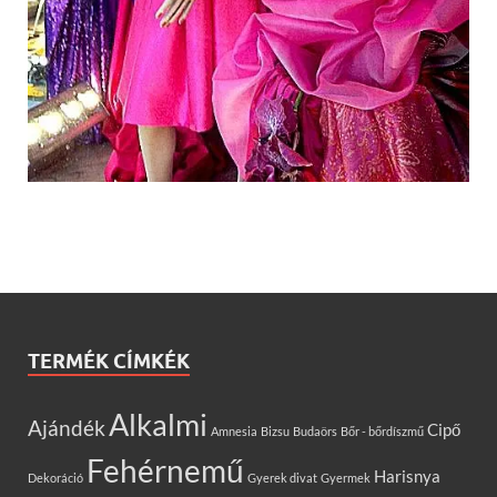
TERMÉK CÍMKÉK
Alkalmi
Ajándék
Cipő
Amnesia
Bizsu
Budaörs
Bőr - bőrdíszmű
Fehérnemű
Harisnya
Dekoráció
Gyerek divat
Gyermek