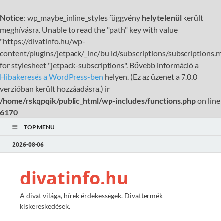
Notice
: wp_maybe_inline_styles függvény
helytelenül
került
meghívásra. Unable to read the "path" key with value
"https://divatinfo.hu/wp-
content/plugins/jetpack/_inc/build/subscriptions/subscriptions.m
for stylesheet "jetpack-subscriptions". Bővebb információ a
Hibakeresés a WordPress-ben
helyen. (Ez az üzenet a 7.0.0
verzióban került hozzáadásra.) in
/home/rskqpqik/public_html/wp-includes/functions.php
on line
6170
TOP MENU
2026-08-06
divatinfo.hu
A divat világa, hírek érdekességek. Divattermék
kiskereskedések.