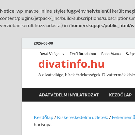
Notice
: wp_maybe_inline_styles függvény
helytelenül
került megh
content/plugins/jetpack/_inc/build/subscriptions/subscriptions.mi
verzióban került hozzáadásra.) in
/home/rskqpqik/public_html/w
2026-08-08
Divat Világa
Férfi Birodalom
Baba-Mama
Szép
divatinfo.hu
A divat világa, hírek érdekességek. Divattermék kisk
ADATVÉDELMI NYILATKOZAT
KEZDŐLAP
Kezdőlap
/
Kiskereskedelmi üzletek:
/
Fehérnem
harisnya