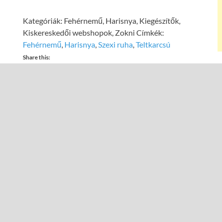
Kategóriák:
Fehérnemű
,
Harisnya
,
Kiegészítők
,
Kiskereskedői webshopok
,
Zokni
Címkék:
Fehérnemű
,
Harisnya
,
Szexi ruha
,
Teltkarcsú
Share this:
Facebook
éles választéka, illetve az
teljes kínálata az üzletünkben…