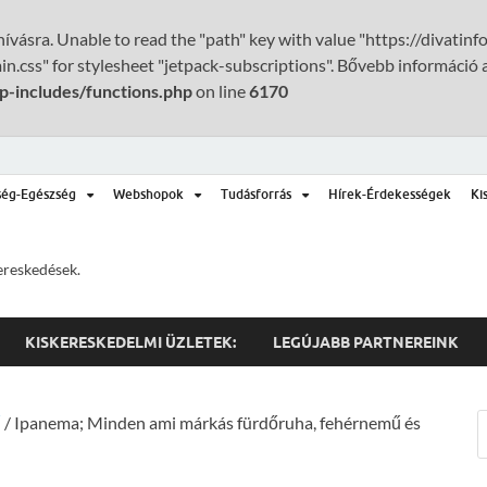
ívásra. Unable to read the "path" key with value "https://divatin
n.css" for stylesheet "jetpack-subscriptions". Bővebb információ 
p-includes/functions.php
on line
6170
ség-Egészség
Webshopok
Tudásforrás
Hírek-Érdekességek
Ki
ereskedések.
KISKERESKEDELMI ÜZLETEK:
LEGÚJABB PARTNEREINK
ű
/ Ipanema; Minden ami márkás fürdőruha, fehérnemű és