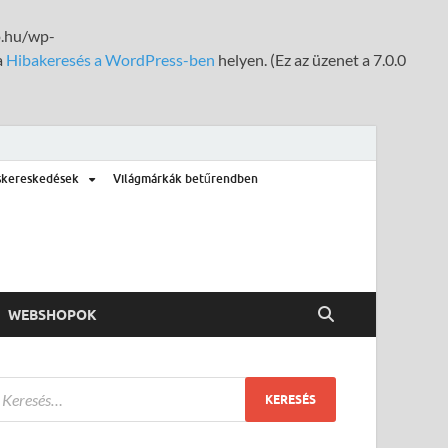
fo.hu/wp-
a
Hibakeresés a WordPress-ben
helyen. (Ez az üzenet a 7.0.0
skereskedések
Világmárkák betűrendben
WEBSHOPOK