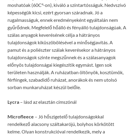
moshatóak (60C°-on), kiváló a színtartósságuk. Nedvszívó
képességük kicsi, ezért gyorsan száradnak. Jó a
rugalmasságuk, ennek eredményeként egyáltalán nem
gyűrődnek. Megfelelő hőálló és fényálló tulajdonságúak. A
szálas anyagok keverésének célja a hátrányos
tulajdonságok kiküszöbölésével a minőségjavítás. A
pamut és a poliészter szálak keverésekor a hátrányos
tulajdonságok szinte megszűnnek és a szálasanyagok
előnyös tulajdonságai kiegészítik egymást. Igen sok
területen használják. A ruházatban öltönyök, kosztümök,
férfiingek, szabadidő ruházat, anorákok és nem utolsó
sorban munkaruházat készül belőle.
Lycra
– lásd az elasztán címszónál
Microfleece
– Jó hőszigetelő tulajdonságokkal
rendelkező alacsony száltakarójú, bolyhos körkötött
kelme. Olyan konstrukcióval rendelkezik, mely a