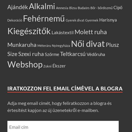
Alkalmi
Ajándék
Cipő
Amnesia
Bizsu
Budaörs
Bőr - bőrdíszmű
Fehérnemű
Harisnya
Dekoráció
Gyerek divat
Gyermek
Kiegészítők
Molett ruha
Lakástextil
Női divat
Munkaruha
Plusz
Méteráru
Nyíregyháza
Size
Szexi ruha
Teltkarcsú
Szőrme
Védőruha
Webshop
Ékszer
Zokni
IRATKOZZON FEL EMAIL CÍMÉVEL A BLOGRA
Adja meg email címét, hogy feliratkozzon a blogra és
értesítést kapjon az új üzenetekről e-mailben.