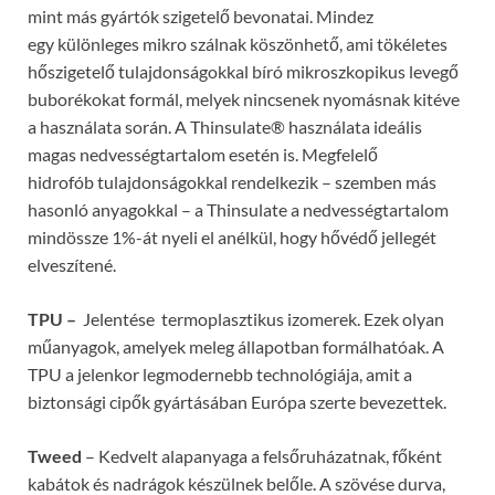
mint más gyártók szigetelő bevonatai. Mindez
egy különleges mikro szálnak köszönhető, ami tökéletes
hőszigetelő tulajdonságokkal bíró mikroszkopikus levegő
buborékokat formál, melyek nincsenek nyomásnak kitéve
a használata során. A Thinsulate® használata ideális
magas nedvességtartalom esetén is. Megfelelő
hidrofób tulajdonságokkal rendelkezik – szemben más
hasonló anyagokkal – a Thinsulate a nedvességtartalom
mindössze 1%-át nyeli el anélkül, hogy hővédő jellegét
elveszítené.
TPU –
Jelentése termoplasztikus izomerek. Ezek olyan
műanyagok, amelyek meleg állapotban formálhatóak. A
TPU a jelenkor legmodernebb technológiája, amit a
biztonsági cipők gyártásában Európa szerte bevezettek.
Tweed
– Kedvelt alapanyaga a felsőruházatnak, főként
kabátok és nadrágok készülnek belőle. A szövése durva,