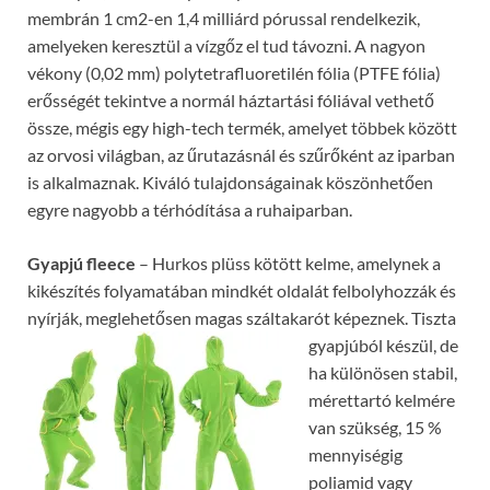
membrán 1 cm2-en 1,4 milliárd pórussal rendelkezik,
amelyeken keresztül a vízgőz el tud távozni. A nagyon
vékony (0,02 mm) polytetrafluoretilén fólia (PTFE fólia)
erősségét tekintve a normál háztartási fóliával vethető
össze, mégis egy high-tech termék, amelyet többek között
az orvosi világban, az űrutazásnál és szűrőként az iparban
is alkalmaznak. Kiváló tulajdonságainak köszönhetően
egyre nagyobb a térhódítása a ruhaiparban.
Gyapjú fleece
– Hurkos plüss kötött kelme, amelynek a
kikészítés folyamatában mindkét oldalát felbolyhozzák és
nyírják, meglehetősen magas száltakarót képeznek.
Tiszta
gyapjúból készül, de
ha különösen stabil,
mérettartó kelmére
van szükség, 15 %
mennyiségig
poliamid vagy