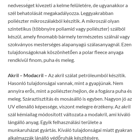
nedvességet kivezeti a kelme felületére, de ugyanakkor a
szél behatolását megakadályozza. Leggyakrabban
poliészter mikroszálakból készítik. A mikroszál olyan
szintetikus (többnyire poliamid vagy poliészter) szálból
készül, amely finomabb bármely természetes szálnál vagy
szokványos mesterséges alapanyagú szálasanyagnál. Ezen
tulajdonságoknak köszönhetően a polar fleece anyaga
rendkívül finom, puha és meleg.
Akril –
Modacril –
Az akril szálat petróleumból készítik.
Hasonló tulajdonságai vannak, mint a gyapjúnak. Nem
annyira erős, mint a poliészter/nejlon, de a fogásra puha és
meleg. Száraztisztítás és mosásálló is egyben. Nagyon jó az
UV ellenálló képessége, viszont melegre érzékeny. Az akril
szál kémiailag módosított változata a modakril, ami kíváló
lángálló anyag. Egyik felhasználási területe a
munkaruházat gyártás. Kíváló tulajdonságai miatt gyakran
alkalmazzák lánálló védőruhák készítésére.