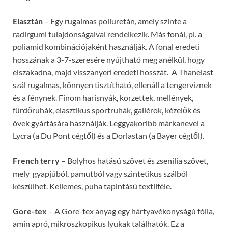
Elasztán
– Egy rugalmas poliuretán, amely szinte a
radírgumi tulajdonságaival rendelkezik. Más fonál, pl. a
poliamid kombinációjaként használják. A fonal eredeti
hosszának a 3-7-szeresére nyújtható meg anélkül, hogy
elszakadna, majd visszanyeri eredeti hosszát.
A Thanelast
szál rugalmas, könnyen tisztítható, ellenáll a tengervíznek
és a fénynek. Finom harisnyák, korzettek, mellények,
fürdőruhák, elasztikus sportruhák, gallérok, kézelők és
övek gyártására használják. Leggyakoribb márkanevei a
Lycra (a Du Pont cégtől) és a Dorlastan (a Bayer cégtől).
French terry
– Bolyhos hatású szövet és zsenília szövet,
mely gyapjúból, pamutból vagy szintetikus szálból
készülhet. Kellemes, puha tapintású textilféle.
Gore-tex
– A Gore-tex anyag egy hártyavékonyságú fólia,
amin apró, mikroszkopikus lyukak találhatók. Ez a