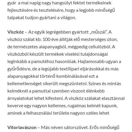
gyár a mai napig nagy hangsúlyt fektet termékeinek
fejlesztésére és tesztelésére, hogy a legjobb minőségű
talpakat tudjon gyártani a világon.
Viszkóz
– Az egyik legrégebben gyártott „műszál”. A
viszkóz szálat kb. 100 éve állítják elő mesterséges úton,
de természetes alapanyagból, mégpedig cellulózból. A
viszkózból készült termékek viselési tulajdonságai
leginkább a pamutéhoz hasonlóak. Hajlamosabb ugyan a
gyűrődésre, de a legújabb textilipari eljárásokkal és más
alapanyagokkal történő kombinálásával ezt a
kellemetlenséget sikerült megszüntetni. Színes és mintás
kelméknél a pamuttal szemben viszont élénkebb
árnyalatokat lehet kifesteni. A viszkóz szálakat elasztánnal
keverve egy nagyon kellemes, rugalmas kelmét kapunk,
aminek a felhasználási területe nagyon széles lehet
Vitorlavászon
– Más néven sátorszövet. Erős minőségű