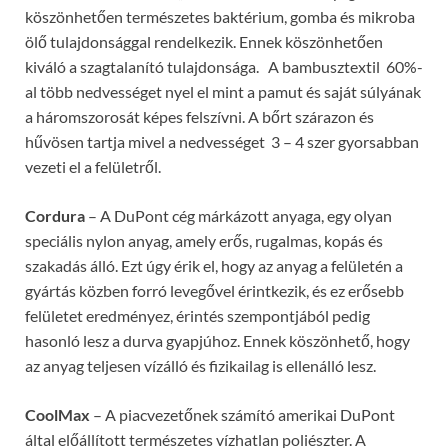
köszönhetően természetes
baktérium, gomba és mikroba
ölő tulajdonsággal rendelkezik. Ennek köszönhetően
kiváló a szagtalanító tulajdonsága. A bambusztextil 60%-
al több nedvességet nyel el mint a pamut és saját súlyának
a háromszorosát képes felszívni. A bőrt szárazon és
hűvösen tartja mivel a nedvességet 3 – 4 szer gyorsabban
vezeti el a felületről.
Cordura
– A DuPont cég márkázott anyaga, egy olyan
speciális nylon anyag, amely erős, rugalmas, kopás és
szakadás álló. Ezt úgy érik el, hogy az anyag a felületén a
gyártás közben forró levegővel érintkezik, és ez erősebb
felületet eredményez, érintés szempontjából pedig
hasonló lesz a durva gyapjúhoz. Ennek köszönhető, hogy
az anyag teljesen vízálló és fizikailag is ellenálló lesz.
CoolMax
– A piacvezetőnek számító amerikai DuPont
által előállított természetes vízhatlan poliészter. A