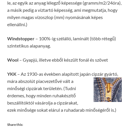
le, az egyik az anyag lélegző képessége (gramm/m2/24óra),
a másik pedig a víztartó képesség, ami megmutatja, hogy
milyen magas vízoszlop (mm) nyomásának képes
ellenállni.)
Windstopper
– 100%-ig szélálló, laminált (több rétegű)
szintetikus alapanyag.
Wool
– Gyapjú, illetve ebből készült fonál és szövet
YKK
– Az 1930-as években alapított japán cipzár gyártó,
mára abszolút piacvezetővé v
ált a
minőségi cipzárak területén. (Tudni
érdemes, hogy minden ruhakészítő
beszállítóktól vásárolja a cipzárakat,
ezek minősége sokat elárul a ruhadarab minőségéről is.)
Share this: