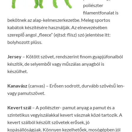
poliészter
filamentfonalat is
bekötnek az alap-kelmeszerkezetbe. Meleg sportos
kabátok készítésére használják. Az elnevezésében
szereplő angol „fleece” (ejtsd: flísz) szó jelentése itt:
bolyhozott plüss.
Jersey
– Kötött szövet, rendszerint finom gyapjúfonalból
készítik, de selyemből vagy műszálas anyagból is
készülhet.
Kanavász
(canvas) – Erősen sodrott, durvább szövésű len-
vagy pamutszövet.
Kevert szál
– A poliészter- pamut anyag a pamut és a
szintetikus vegyiszálakkal kevert vásznak közé tartozik. A
kevert szálból készült szövetek erősek, jó
kopásállóságúak. Könnyen kezelhetőek, mosógépben jól