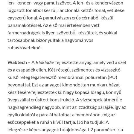
len- kender- vagy pamutszövet. A len- és a kendervászon
lúgozott fonalból készül, láncfonala kettős fonal, vetüléke
egyszerű fonal. A pamutvászon erős cérnából készül
panamakötéssel. Az első mai értelemben vett
farmernadrágok is ilyen szövetből készültek, és sokkal
tartósabbnak bizonyultak a hagyományos
ruhaszöveteknél.
Wabtech
– A
Blaklader
fejlesztette anyag, amely véd a szél
és a csapadék ellen. Két rétegű, szélmentes és víztaszító
külső réteg légáteresztő membránnal, poliuretan (PU)
bevonattal.
Ezt az anyagot kimondottan munkaruházat
készítésére fejlesztették ki. Nagy kopásállóságú, könnyű
üvegszállal erősített konstrukció. A vízcseppek átmérője
nagyságrendileg nagyobb, mint az izzadtság párájáé, így az
egyik oldalról a pára áthatolhat a membránon, míg az
esőcseppeket a ruhán kívül tartja. (Jó ha tudjuk: A
lélegzésre képes anyagok tulajdonságait 2 paraméter írja