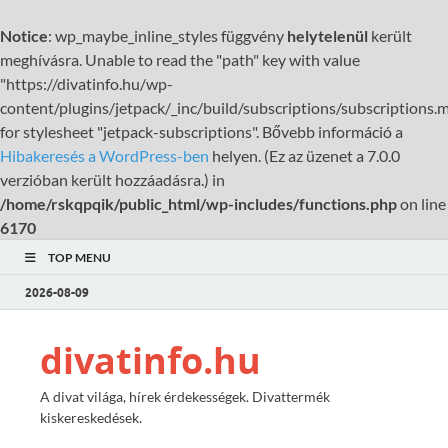
Notice
: wp_maybe_inline_styles függvény
helytelenül
került
meghívásra. Unable to read the "path" key with value
"https://divatinfo.hu/wp-
content/plugins/jetpack/_inc/build/subscriptions/subscriptions.m
for stylesheet "jetpack-subscriptions". Bővebb információ a
Hibakeresés a WordPress-ben
helyen. (Ez az üzenet a 7.0.0
verzióban került hozzáadásra.) in
/home/rskqpqik/public_html/wp-includes/functions.php
on line
6170
TOP MENU
2026-08-09
divatinfo.hu
A divat világa, hírek érdekességek. Divattermék
kiskereskedések.