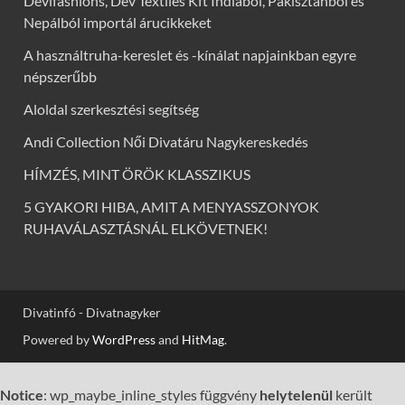
Devifashions, Dev Textiles Kft Indiából, Pakisztánból és
Nepálból importál árucikkeket
A használtruha-kereslet és -kínálat napjainkban egyre
népszerűbb
Aloldal szerkesztési segítség
Andi Collection Női Divatáru Nagykereskedés
HÍMZÉS, MINT ÖRÖK KLASSZIKUS
5 GYAKORI HIBA, AMIT A MENYASSZONYOK
RUHAVÁLASZTÁSNÁL ELKÖVETNEK!
Divatinfó - Divatnagyker
Powered by
WordPress
and
HitMag
.
Notice
: wp_maybe_inline_styles függvény
helytelenül
került