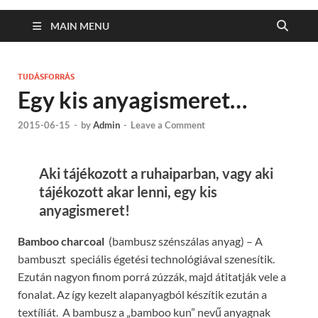
MAIN MENU
TUDÁSFORRÁS
Egy kis anyagismeret…
2015-06-15
-
by
Admin
-
Leave a Comment
Aki tájékozott a ruhaiparban, vagy aki
tájékozott akar lenni, egy kis
anyagismeret!
Bamboo charcoal
(bambusz szénszálas anyag) – A
bambuszt speciális égetési technológiával szenesítik.
Ezután nagyon finom porrá zúzzák, majd átitatják vele a
fonalat. Az így kezelt alapanyagból készítik ezután a
textíliát. A bambusz a „bamboo kun” nevű anyagnak