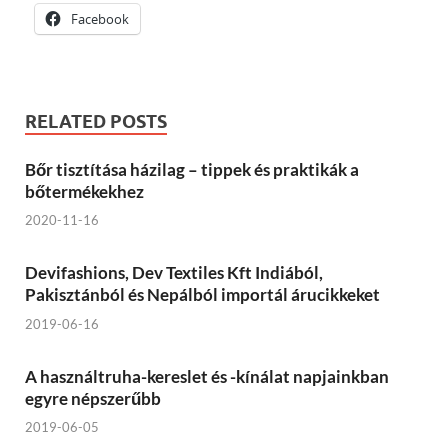
Facebook
RELATED POSTS
Bőr tisztítása házilag – tippek és praktikák a
bőtermékekhez
2020-11-16
Devifashions, Dev Textiles Kft Indiából,
Pakisztánból és Nepálból importál árucikkeket
2019-06-16
A használtruha-kereslet és -kínálat napjainkban
egyre népszerűbb
2019-06-05