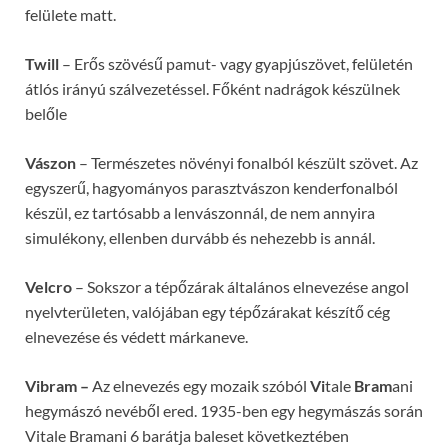
felülete matt.
Twill
– Erős szövésű pamut- vagy gyapjúszövet, felületén
átlós irányú szálvezetéssel. Főként nadrágok készülnek
belőle
Vászon
– Természetes növényi fonalból készült szövet. Az
egyszerű, hagyományos parasztvászon kenderfonalból
készül, ez tartósabb a lenvászonnál, de nem annyira
simulékony, ellenben durvább és nehezebb is annál.
Velcro
– Sokszor a tépőzárak általános elnevezése angol
nyelvterületen, valójában egy tépőzárakat készítő cég
elnevezése és védett márkaneve.
Vibram –
Az elnevezés egy mozaik szóból
Vi
tale
Bram
ani
hegymászó nevéből ered. 1935-ben egy hegymászás során
Vitale Bramani 6 barátja baleset következtében