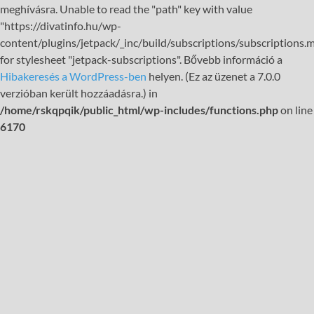
meghívásra. Unable to read the "path" key with value
"https://divatinfo.hu/wp-
content/plugins/jetpack/_inc/build/subscriptions/subscriptions.m
for stylesheet "jetpack-subscriptions". Bővebb információ a
Hibakeresés a WordPress-ben
helyen. (Ez az üzenet a 7.0.0
verzióban került hozzáadásra.) in
/home/rskqpqik/public_html/wp-includes/functions.php
on line
6170