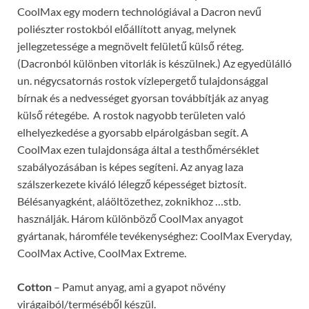
CoolMax egy modern technológiával a Dacron nevű
poliészter rostokból előállított anyag, melynek
jellegzetessége a megnövelt felületű külső réteg.
(Dacronból különben vitorlák is készülnek.) Az egyedülálló
un. négycsatornás rostok vízlepergető tulajdonsággal
bírnak és a nedvességet gyorsan továbbítják az anyag
külső rétegébe. A rostok nagyobb területen való
elhelyezkedése a gyorsabb elpárolgásban segít. A
CoolMax ezen tulajdonsága által a testhőmérséklet
szabályozásában is képes segíteni. Az anyag laza
szálszerkezete kiváló lélegző képességet biztosít.
Bélésanyagként, aláöltözethez, zoknikhoz …stb.
használják. Három különböző CoolMax anyagot
gyártanak, háromféle tevékenységhez: CoolMax Everyday,
CoolMax Active, CoolMax Extreme.
Cotton
– Pamut anyag, ami a gyapot növény
virágaiból/terméséből készül.