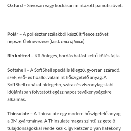
Oxford
– Sávosan vagy kockásan mintázott pamutszövet.
Polár
– A poliészter szálakból készült fleece szövet
népszerű elnevezése (lásd:
microfleece
)
Rib knitted
– Különleges, bordás hatást keltő kötés fajta.
Softshell
– A SoftShell speciális lélegző, gyorsan száradó,
szél-, eső- és hóálló, valamint hőszigetelő anyag. A
SoftShell ruházat hidegebb, száraz és viszonylag stabil
időjárásban folytatott egész napos tevékenységekre
alkalmas.
Thi
nsulate –
A Thinsulate egy modern hőszigetelő anyag,
a 3M gyártmánya. A Thinsulate magas szintű szigetelő
tulajdonságokkal rendelkezik, így kétszer olyan hatékony,