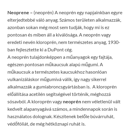
Neoprene –
(neoprén) A neoprén egy napjainkban egyre
elterjedtebbé váló anyag. Számos területen alkalmazzák,
azonban sokan még most sem tudják, hogy mi is ez
pontosan és miben áll a kiválósága.
A neoprén vagy
eredeti nevén kloroprén, nem természetes anyag, 1930-
ban fejlesztette ki a DuPont cég.
A neoprén tulajdonképpen a műanyagok egy fajtája,
egészen pontosan műkaucsuk alapú műgumi. A
műkaucsuk a természetes kaucsukhoz hasonlóan
vulkanizáláskor műgumivá válik, így nagy sikerrel
alkalmazzák a gumiabroncsgyártásban is. A kloroprén
előállítása acetilén segítségével történik, méghozzá
sósavból. A kloroprén vagy
neoprén
nem véletlenül vált
kedvelt alapanyagává számos, a mindennapok során is
használatos dolognak. Készítenek belőle búvárruhát,
védőfóliát, de még hétköznapi ruhát is.