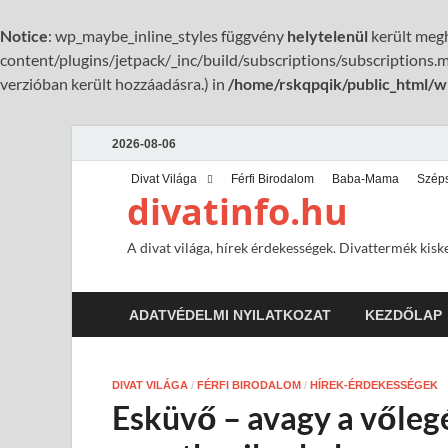
Notice
: wp_maybe_inline_styles függvény
helytelenül
került megh
content/plugins/jetpack/_inc/build/subscriptions/subscriptions.mi
verzióban került hozzáadásra.) in
/home/rskqpqik/public_html/w
2026-08-06
Divat Világa
Férfi Birodalom
Baba-Mama
Szép
divatinfo.hu
A divat világa, hírek érdekességek. Divattermék kisk
ADATVÉDELMI NYILATKOZAT
KEZDŐLAP
DIVAT VILÁGA
/
FÉRFI BIRODALOM
/
HÍREK-ÉRDEKESSÉGEK
Esküvő – avagy a vőleg