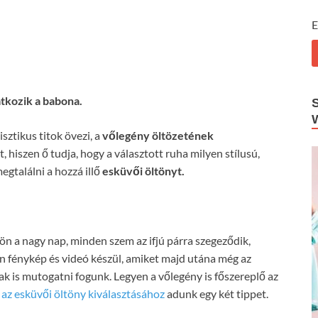
E
tkozik a babona.
sztikus titok övezi, a
vőlegény öltözetének
hiszen ő tudja, hogy a választott ruha milyen stílusú,
gtalálni a hozzá illő
esküvői öltönyt.
ön a nagy nap, minden szem az ifjú párra szegeződik,
n fénykép és videó készül, amiket majd utána még az
k is mutogatni fogunk. Legyen a vőlegény is főszereplő az
,
az esküvői öltöny kiválasztásához
adunk egy két tippet.