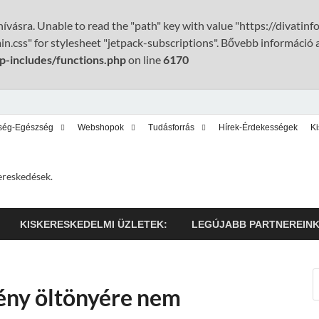
ívásra. Unable to read the "path" key with value "https://divatin
n.css" for stylesheet "jetpack-subscriptions". Bővebb információ 
p-includes/functions.php
on line
6170
ség-Egészség
Webshopok
Tudásforrás
Hírek-Érdekességek
K
ereskedések.
KISKERESKEDELMI ÜZLETEK:
LEGÚJABB PARTNEREIN
ény öltönyére nem