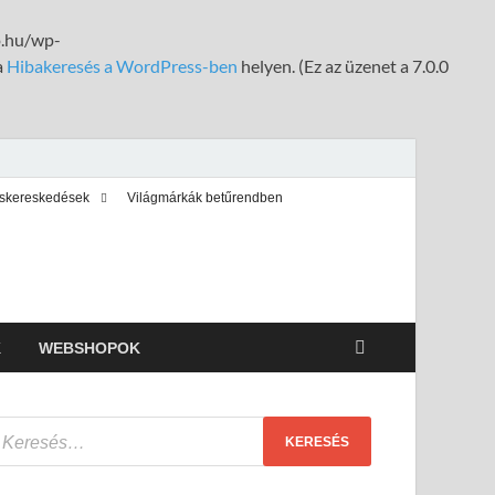
fo.hu/wp-
a
Hibakeresés a WordPress-ben
helyen. (Ez az üzenet a 7.0.0
iskereskedések
Világmárkák betűrendben
K
WEBSHOPOK