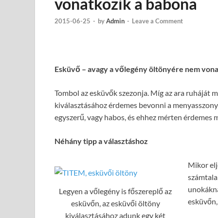
vonatkozik a babona
2015-06-25
-
by
Admin
-
Leave a Comment
Esküvő – avagy a vőlegény öltönyére nem vona
Tombol az esküvők szezonja. Míg az ara ruháját mi
kiválasztásához érdemes bevonni a menyasszonyt, 
egyszerű, vagy habos, és ehhez mérten érdemes me
Néhány tipp a választáshoz
Mikor elj
számtala
unokákna
Legyen a vőlegény is főszereplő az
esküvőn
esküvőn, az esküvői öltöny
kiválasztásához adunk egy két