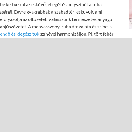
e kell venni az esküvő jellegét és helyszínét a ruha
tásánál. Egyre gyakrabbak a szabadtéri esküvők, ami
befolyásolja az öltözetet. Válasszunk természetes anyagú
apjúszövetet. A menyasszonyi ruha árnyalata és színe is
endő és kiegészítők
színével harmonizáljon. Pl. tört fehér
t, és fordítva. A választásnál nem elhanyagolhatóak
pjú a legfelkapottabb, de emellett a selyem, a moher,
rűek. Az utóbbi anyagok visszafogott fényt kölcsönöznek a
 teljesen gyűrődésmentesek.
i?