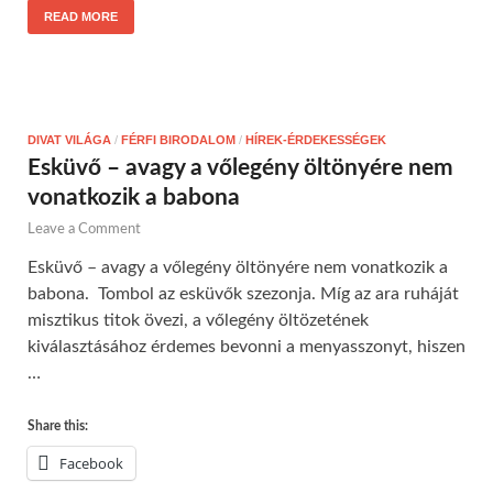
READ MORE
DIVAT VILÁGA
/
FÉRFI BIRODALOM
/
HÍREK-ÉRDEKESSÉGEK
Esküvő – avagy a vőlegény öltönyére nem
vonatkozik a babona
Leave a Comment
Esküvő – avagy a vőlegény öltönyére nem vonatkozik a
babona. Tombol az esküvők szezonja. Míg az ara ruháját
misztikus titok övezi, a vőlegény öltözetének
kiválasztásához érdemes bevonni a menyasszonyt, hiszen
…
Share this:
Facebook