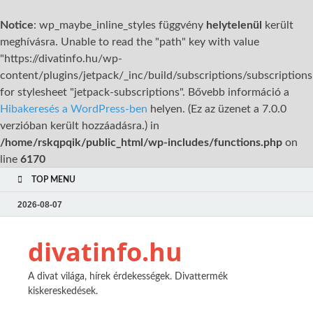
Notice
: wp_maybe_inline_styles függvény
helytelenül
került
meghívásra. Unable to read the "path" key with value
"https://divatinfo.hu/wp-
content/plugins/jetpack/_inc/build/subscriptions/subscriptions
for stylesheet "jetpack-subscriptions". Bővebb információ a
Hibakeresés a WordPress-ben
helyen. (Ez az üzenet a 7.0.0
verzióban került hozzáadásra.) in
/home/rskqpqik/public_html/wp-includes/functions.php
on
line
6170
TOP MENU
2026-08-07
divatinfo.hu
A divat világa, hírek érdekességek. Divattermék
kiskereskedések.