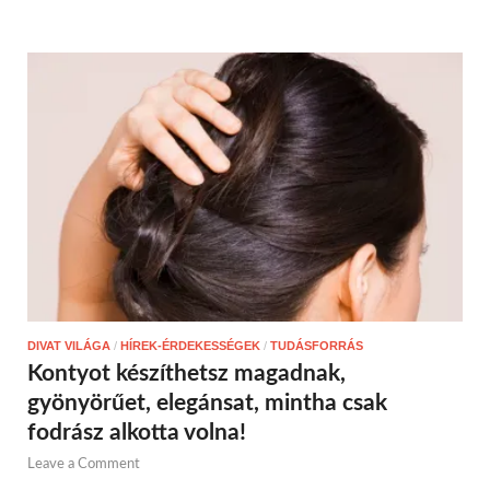
DIVAT VILÁGA
/
HÍREK-ÉRDEKESSÉGEK
/
TUDÁSFORRÁS
Kontyot készíthetsz magadnak,
gyönyörűet, elegánsat, mintha csak
fodrász alkotta volna!
Leave a Comment