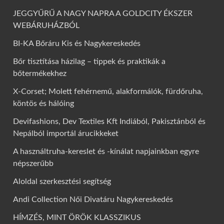
JEGGYŰRŰ A NAGY NAPRA A GOLDCITY ÉKSZER
WEBÁRUHÁZBÓL
BI-KA Bőráru Kis és Nagykereskedés
Bőr tisztítása házilag – tippek és praktikák a
bőtermékekhez
X-Corset; Molett fehérnemű, alakformálók, fürdőruha,
köntös és hálóing
Devifashions, Dev Textiles Kft Indiából, Pakisztánból és
Nepálból importál árucikkeket
A használtruha-kereslet és -kínálat napjainkban egyre
népszerűbb
Aloldal szerkesztési segítség
Andi Collection Női Divatáru Nagykereskedés
HÍMZÉS, MINT ÖRÖK KLASSZIKUS