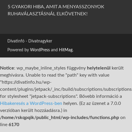
5 GYAKORI HIBA, AMIT A MENYASSZONYOK
RUHAVÁLASZTÁSNÁL ELKÖVETNEK!
Divatinfó - Divatnagyker
Powered by
WordPress
and
HitMag
.
Notice
: wp_maybe_inline_styles függvény
helytelenül
került
meghívásra. Unable to read the "path" key with value
"https://divatinfo.hu/wp-
content/plugins/jetpack/_inc/build/subscriptions/subscriptions
for stylesheet "jetpack-subscriptions". Bővebb információ a
Hibakeresés a WordPress-ben
helyen. (Ez az üzenet a 7.0.0
verzióban került hozzáadásra.) in
/home/rskqpqik/public_html/wp-includes/functions.php
on
line
6170