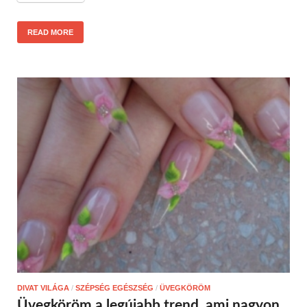
READ MORE
DIVAT VILÁGA
/
SZÉPSÉG EGÉSZSÉG
/
ÜVEGKÖRÖM
Üvegköröm a legújabb trend, ami nagyon