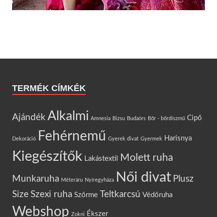
TERMÉK CÍMKÉK
Alkalmi
Ajándék
Cipő
Amnesia
Bizsu
Budaörs
Bőr - bőrdíszmű
Fehérnemű
Harisnya
Dekoráció
Gyerek divat
Gyermek
Kiegészítők
Molett ruha
Lakástextil
Női divat
Munkaruha
Plusz
Méteráru
Nyíregyháza
Size
Szexi ruha
Teltkarcsú
Szőrme
Védőruha
Webshop
Ékszer
Zokni