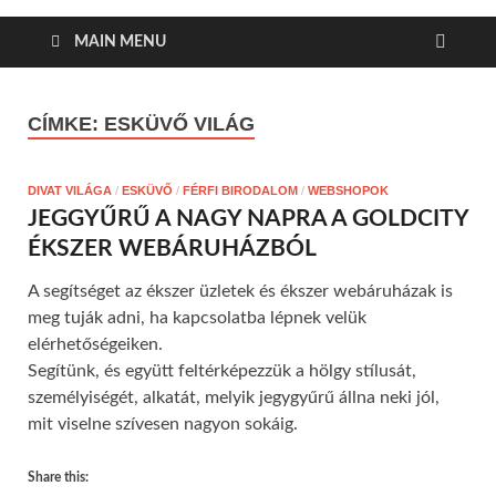
MAIN MENU
CÍMKE:
ESKÜVŐ VILÁG
DIVAT VILÁGA
/
ESKÜVŐ
/
FÉRFI BIRODALOM
/
WEBSHOPOK
JEGGYŰRŰ A NAGY NAPRA A GOLDCITY
ÉKSZER WEBÁRUHÁZBÓL
A segítséget az ékszer üzletek és ékszer webáruházak is
meg tuják adni, ha kapcsolatba lépnek velük
elérhetőségeiken.
Segítünk, és együtt feltérképezzük a hölgy stílusát,
személyiségét, alkatát, melyik jegygyűrű állna neki jól,
mit viselne szívesen nagyon sokáig.
Share this: