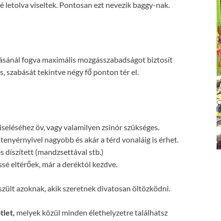
é letolva viseltek. Pontosan ezt nevezik baggy-nak.
ásánál fogva maximális mozgásszabadságot biztosít
s, szabását tekintve négy fő ponton tér el.
seléséhez öv, vagy valamilyen zsinór szükséges.
enyérnyivel nagyobb és akár a térd vonaláig is érhet.
s díszített (mandzsettával stb.)
sé eltérőek, már a deréktól kezdve.
zült azoknak, akik szeretnek divatosan öltözködni.
tlet,
melyek közül minden élethelyzetre találhatsz