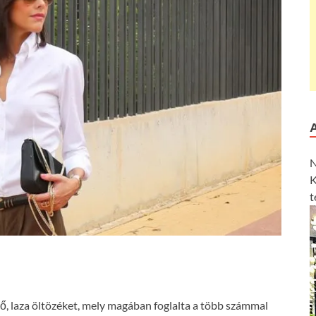
N
K
t
 bő, laza öltözéket, mely magában foglalta a több számmal