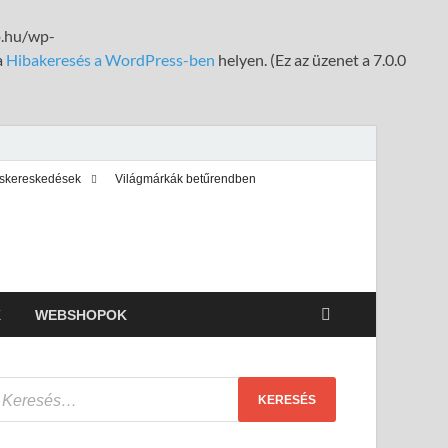
fo.hu/wp-
a
Hibakeresés a WordPress-ben
helyen. (Ez az üzenet a 7.0.0
iskereskedések
Világmárkák betűrendben
K
WEBSHOPOK