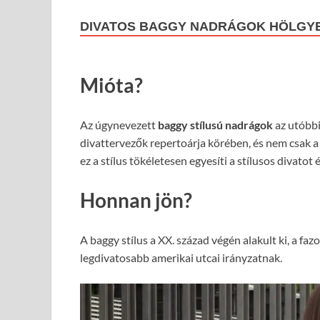
DIVATOS BAGGY NADRÁGOK HÖLGY
Mióta?
Az úgynevezett
baggy stílusú nadrágok
az utóbb
divattervezők repertoárja körében, és nem csak a
ez a stílus tökéletesen egyesíti a stílusos divatot 
Honnan jön?
A baggy stílus a XX. század végén alakult ki, a faz
legdivatosabb amerikai utcai irányzatnak.