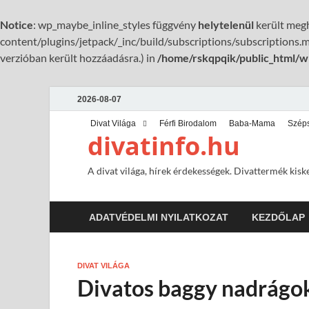
Notice
: wp_maybe_inline_styles függvény
helytelenül
került megh
content/plugins/jetpack/_inc/build/subscriptions/subscriptions.mi
verzióban került hozzáadásra.) in
/home/rskqpqik/public_html/w
2026-08-07
Divat Világa
Férfi Birodalom
Baba-Mama
Szép
divatinfo.hu
A divat világa, hírek érdekességek. Divattermék kisk
ADATVÉDELMI NYILATKOZAT
KEZDŐLAP
DIVAT VILÁGA
Divatos baggy nadrágok