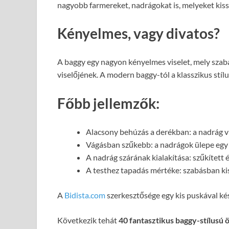
nagyobb farmereket, nadrágokat is, melyeket kiss
Kényelmes, vagy divatos?
A baggy egy nagyon kényelmes viselet, mely szab
viselőjének. A modern baggy-tól a klasszikus stílu
Főbb jellemzők:
Alacsony behúzás a derékban: a nadrág vi
Vágásban szűkebb: a nadrágok ülepe egy t
A nadrág szárának kialakítása: szűkített é
A testhez tapadás mértéke: szabásban kis
A
Bidista.com
szerkesztősége egy kis puskával kés
Következik tehát
40 fantasztikus baggy-stílusú ö