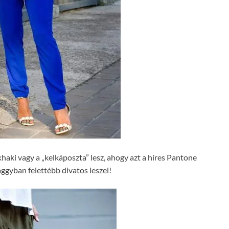
haki vagy a „kelkáposzta” lesz, ahogy azt a híres Pantone
baggyban felettébb divatos leszel!