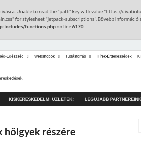
ívásra. Unable to read the "path" key with value "https://divatin
n.css" for stylesheet "jetpack-subscriptions". Bővebb információ 
p-includes/functions.php
on line
6170
ség-Egészség
Webshopok
Tudásforrás
Hírek-Érdekességek
K
ereskedések.
KISKERESKEDELMI ÜZLETEK:
LEGÚJABB PARTNEREIN
 hölgyek részére